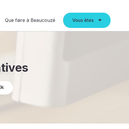
Que faire à Beaucouzé
Vous êtes
atives