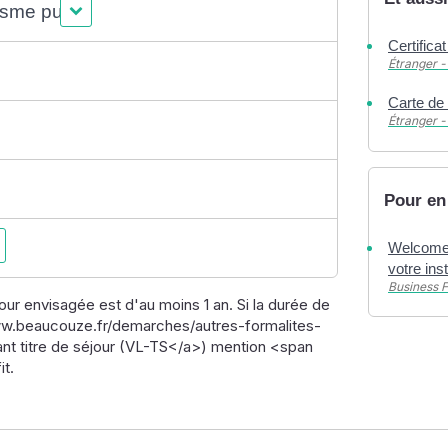
isme public
Certifica
Étranger -
Carte de 
Étranger -
Pour en
e
Welcome 
votre ins
Business 
ur envisagée est d'au moins 1 an. Si la durée de
/www.beaucouze.fr/demarches/autres-formalites-
ant titre de séjour (VL-TS</a>) mention <span
t.