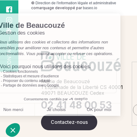
©
Direction de l'information légale et administrative
comarquage developpé par
baseo.io
CONTACT
Mairie de Beaucouzé
1 Esplanade de la Liberté CS 40001
49071 BEAUCOUZE Cedex
02 41 48 00 53
Contactez-nous