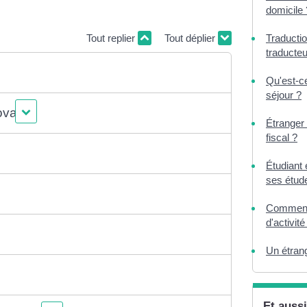
domicile 
Tout replier
Tout déplier
Traducti
traducteu
Qu'est-c
séjour ?
ovante
Étranger
fiscal ?
Étudiant 
ses étud
Comment u
d'activité
Un étrang
Et aussi