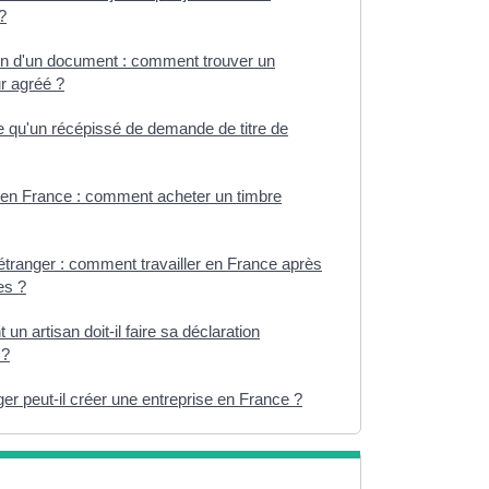
?
on d'un document : comment trouver un
r agréé ?
e qu'un récépissé de demande de titre de
 en France : comment acheter un timbre
étranger : comment travailler en France après
es ?
n artisan doit-il faire sa déclaration
 ?
er peut-il créer une entreprise en France ?