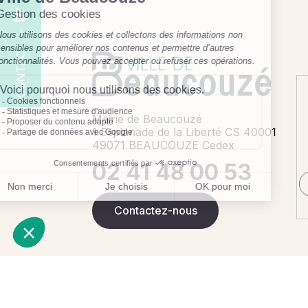
CONTACT
Mairie de Beaucouzé
1 Esplanade de la Liberté CS 40001
49071 BEAUCOUZE Cedex
02 41 48 00 53
Contactez-nous