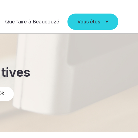
Que faire à Beaucouzé
Vous êtes
atives