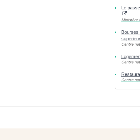
Le passep
Ministère 
Bourses 
supérieu
Centre nat
Logement
Centre nat
Restauran
Centre nat