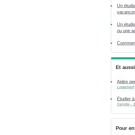
Un étudia
vacances
Un étudia
ou une au
Comment 
Et aussi
Aides pe
Logement
Étudier à
Famille - 
Pour en