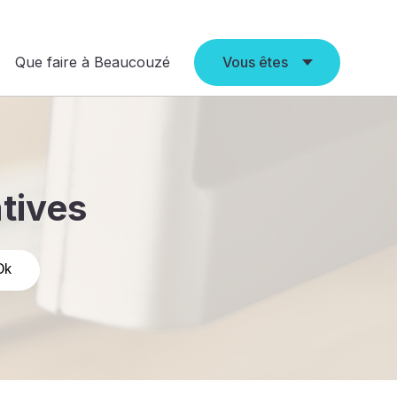
Que faire à Beaucouzé
Vous êtes
atives