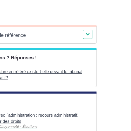
de référence
ns ? Réponses !
ure en référé existe-t-elle devant le tribunal
atif?
vec l'administration : recours administratif,
 des droits
Citoyenneté - Élections