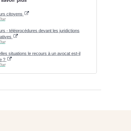
 savoir plus
urs citoyens
État
rs - téléprocédures devant les juridictions
ratives
État
les situations le recours à un avocat est-il
re ?
État