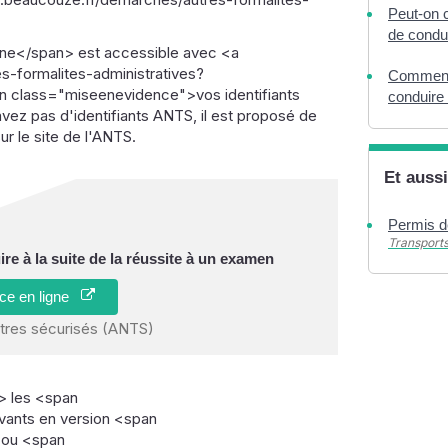
Peut-on c
de condu
ne</span> est accessible avec <a
-formalites-administratives?
Comment 
class="miseenevidence">vos identifiants
conduire
ez pas d'identifiants ANTS, il est proposé de
r le site de l'ANTS.
Et aussi
Permis d
Transports
e à la suite de la réussite à un examen
ice en ligne
itres sécurisés (ANTS)
 les <span
ants en version <span
 ou <span