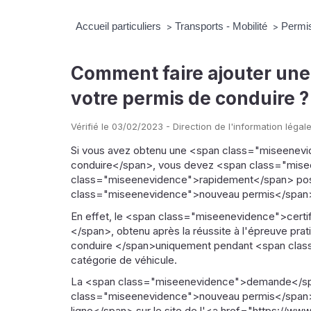
Accueil particuliers
Transports - Mobilité
Permi
>
>
Comment faire ajouter une
votre permis de conduire ?
Vérifié le 03/02/2023 - Direction de l'information légale
Si vous avez obtenu une <span class="miseenevi
conduire</span>, vous devez <span class="mis
class="miseenevidence">rapidement</span> pos
class="miseenevidence">nouveau permis</span> q
En effet, le <span class="miseenevidence">certi
</span>, obtenu après la réussite à l'épreuve p
conduire </span>uniquement pendant <span clas
catégorie de véhicule.
La <span class="miseenevidence">demande</s
class="miseenevidence">nouveau permis</span>
ligne</span> sur le site de l'<a href="https://w