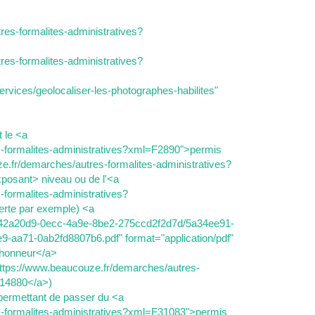
es-formalites-administratives?
es-formalites-administratives?
ervices/geolocaliser-les-photographes-habilites"
 le <a
s-formalites-administratives?xml=F2890">permis
e.fr/demarches/autres-formalites-administratives?
sant> niveau ou de l'<a
formalites-administratives?
rte par exemple) <a
es/d42a20d9-0ecc-4a9e-8be2-275ccd2f2d7d/5a34ee91-
-aa71-0ab2fd8807b6.pdf" format="application/pdf"
l'honneur</a>
"https://www.beaucouze.fr/demarches/autres-
°14880</a>)
n permettant de passer du <a
s-formalites-administratives?xml=F31083">permis