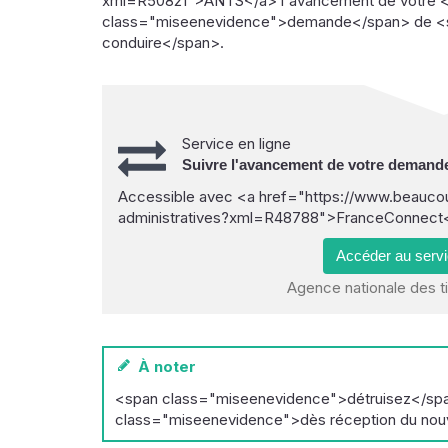
xml=R50821">ANTS</a> l'avancement de votre 
class="miseenevidence">demande</span> de <s
conduire</span>.
Service en ligne
Suivre l'avancement de votre demand
Accessible avec <a href="https://www.beaucou
administratives?xml=R48788">FranceConnect</
Accéder au serv
Agence nationale des t
À noter
<span class="miseenevidence">détruisez</span
class="miseenevidence">dès réception du no