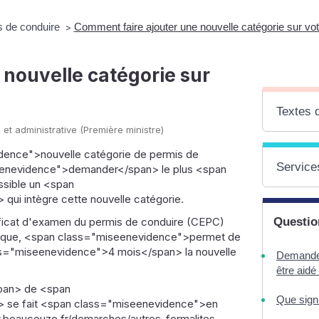
s de conduire
Comment faire ajouter une nouvelle catégorie sur vo
>
 nouvelle catégorie sur
Textes 
 et administrative (Première ministre)
dence">nouvelle catégorie de permis de
Services
eenevidence">demander</span> le plus <span
sible un <span
ui intègre cette nouvelle catégorie.
ficat d'examen du permis de conduire (CEPC)
Questio
ratique, <span class="miseenevidence">permet de
s="miseenevidence">4 mois</span> la nouvelle
Demande 
être aid
pan> de <span
Que signi
 se fait <span class="miseenevidence">en
ww.beaucouze.fr/demarches/autres-formalites-