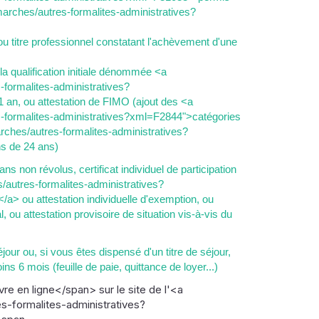
arches/autres-formalites-administratives?
 ou titre professionnel constatant l'achèvement d'une
a qualification initiale dénommée <a
formalites-administratives?
 an, ou attestation de FIMO (ajout des <a
-formalites-administratives?xml=F2844">catégories
ches/autres-formalites-administratives?
s de 24 ans)
s non révolus, certificat individuel de participation
/autres-formalites-administratives?
a> ou attestation individuelle d'exemption, ou
l, ou attestation provisoire de situation vis-à-vis du
séjour ou, si vous êtes dispensé d'un titre de séjour,
 6 mois (feuille de paie, quittance de loyer...)
 en ligne</span> sur le site de l'<a
-formalites-administratives?