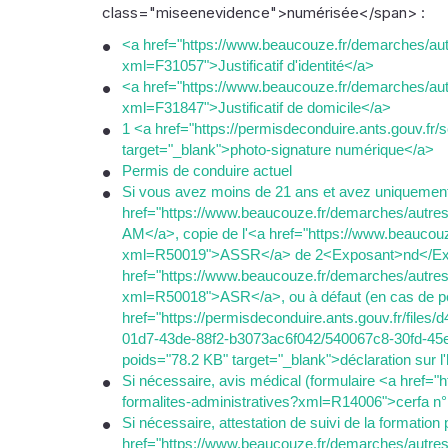
class="miseenevidence">numérisée</span> :
<a href="https://www.beaucouze.fr/demarches/autr
xml=F31057">Justificatif d'identité</a>
<a href="https://www.beaucouze.fr/demarches/autr
xml=F31847">Justificatif de domicile</a>
1 <a href="https://permisdeconduire.ants.gouv.fr/s
target="_blank">photo-signature numérique</a>
Permis de conduire actuel
Si vous avez moins de 21 ans et avez uniquement
href="https://www.beaucouze.fr/demarches/autre
AM</a>, copie de l'<a href="https://www.beaucouz
xml=R50019">ASSR</a> de 2<Exposant>nd</Expo
href="https://www.beaucouze.fr/demarches/autres-
xml=R50018">ASR</a>, ou à défaut (en cas de pe
href="https://permisdeconduire.ants.gouv.fr/fil
01d7-43de-88f2-b3073ac6f042/540067c8-30fd-45e9
poids="78.2 KB" target="_blank">déclaration sur 
Si nécessaire, avis médical (formulaire <a href=
formalites-administratives?xml=R14006">cerfa n
Si nécessaire, attestation de suivi de la formatio
href="https://www.beaucouze.fr/demarches/autre