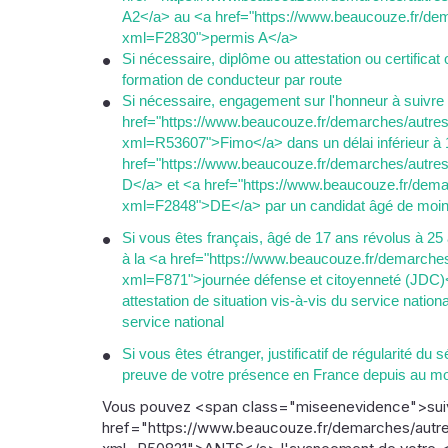
A2</a> au <a href="https://www.beaucouze.fr/dem
xml=F2830">permis A</a>
Si nécessaire, diplôme ou attestation ou certificat
formation de conducteur par route
Si nécessaire, engagement sur l'honneur à suivre l
href="https://www.beaucouze.fr/demarches/autres-
xml=R53607">Fimo</a> dans un délai inférieur à 1
href="https://www.beaucouze.fr/demarches/autres
D</a> et <a href="https://www.beaucouze.fr/demar
xml=F2848">DE</a> par un candidat âgé de moin
Si vous êtes français, âgé de 17 ans révolus à 25 an
à la <a href="https://www.beaucouze.fr/demarches
xml=F871">journée défense et citoyenneté (JDC)</
attestation de situation vis-à-vis du service nationa
service national
Si vous êtes étranger, justificatif de régularité du 
preuve de votre présence en France depuis au moins
Vous pouvez <span class="miseenevidence">suivre
href="https://www.beaucouze.fr/demarches/autres