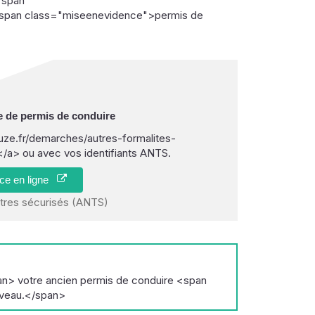
<span
pan class="miseenevidence">permis de
e de permis de conduire
ze.fr/demarches/autres-formalites-
a> ou avec vos identifiants ANTS.
ice en ligne
itres sécurisés (ANTS)
> votre ancien permis de conduire <span
uveau.</span>