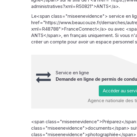
administratives?xml=R50821">ANTS</a>.
Le<span class="miseenevidence"> service en lig
href="https://www.beaucouze.fr/demarches/autres
xml=R48788">FranceConnect</a> ou avec <span 
ANTS</span>, en français uniquement. Si vous n'av
créer un compte pour avoir un espace personnel su
Service en ligne
Demande en ligne de permis de conduir
Accéder au serv
Agence nationale des t
<span class="miseenevidence">Préparez</span>
class="miseenevidence">documents</span> suiv
class="miseenevidence">photographiée</span>