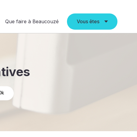
Que faire à Beaucouzé
Vous êtes
atives