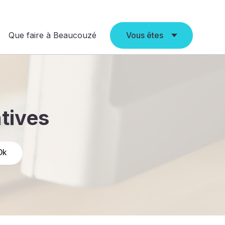
Que faire à Beaucouzé
Vous êtes
atives