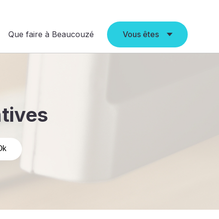
Que faire à Beaucouzé
Vous êtes
atives