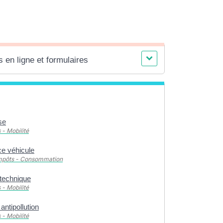
 en ligne et formulaires
se
 - Mobilité
e véhicule
Impôts - Consommation
 technique
 - Mobilité
ntipollution
 - Mobilité