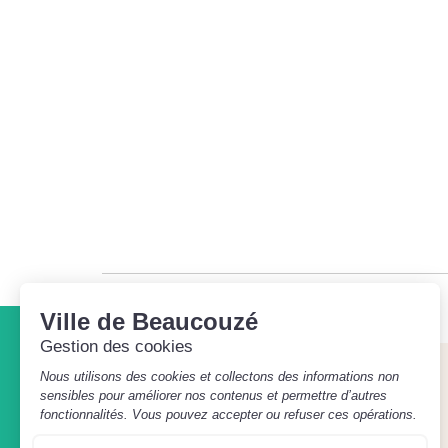
©
Direction de l'information légale et administrative
comarquage developpé par
baseo.io