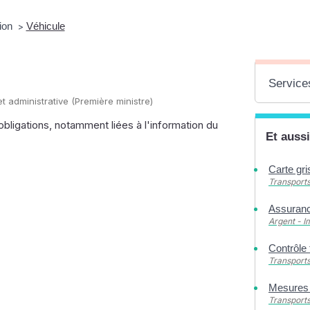
ion
Véhicule
>
Services
 et administrative (Première ministre)
bligations, notamment liées à l'information du
Et aussi
Carte gri
Transports
Assuranc
Argent - 
Contrôle
Transports
Mesures a
Transports