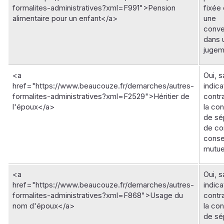
formalites-administratives?xml=F991">Pension
fixée
alimentaire pour un enfant</a>
une
conve
dans 
jugem
<a
Oui, s
href="https://www.beaucouze.fr/demarches/autres-
indica
formalites-administratives?xml=F2529">Héritier de
contr
l'époux</a>
la co
de sé
de co
cons
mutue
<a
Oui, s
href="https://www.beaucouze.fr/demarches/autres-
indica
formalites-administratives?xml=F868">Usage du
contr
nom d'époux</a>
la co
de sé