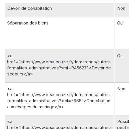
Devoir de cohabitation
Non
Séparation des biens
Oui
<a
Oui
href="https://www.beaucouze.fr/demarches/autres-
formalites-administratives?xml=R45627">Devoir de
secours</a>
<a
Non
href="https://www.beaucouze.fr/demarches/autres-
formalites-administratives?xml=F966">Contribution
aux charges du mariage</a>
<a
Possib
href="https://www.beaucouze.fr/demarches/autres-
peut 