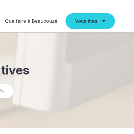
Que faire à Beaucouzé
Vous êtes
atives