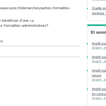
.beaucouze.fr/demarches/autres-formalites-
Quelle es
revenus 
z bénéficier d'une <a
-formalites-administratives?
Et aussi
ns
Impôt sur
Argent - 
Impôt sur
Argent - 
Impôt sur
veuve
Argent - 
Impôt sur
en concu
Argent - 