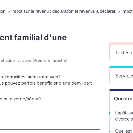
ion
Impôt sur le revenu : déclaration et revenus à déclarer
Impôt 
>
>
ent familial d'une
Textes 
 et administrative (Première ministre)
Services
-formalites-administratives?
ous pouvez parfois bénéficier d'une demi-part
re ou divorcé/séparé.
Questio
Impôt sur
divorce o
Quel est 