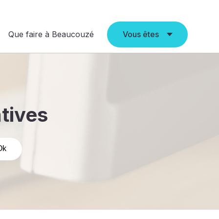
Que faire à Beaucouzé
Vous êtes
atives