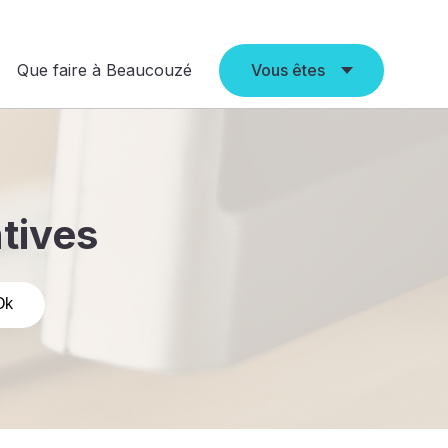
Que faire à Beaucouzé
Vous êtes
atives