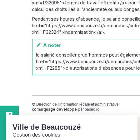
xml=R32095">temps de travail effectif</a> pour le
calcul des droits liés à l'ancienneté ou aux congé
Pendant ses heures d'absence, le salarié conseil
href="https://www.beaucouze.fr/demarches/autres
xml=F32324">indemnisation</a>.
À noter
le salarié conseiller prud'hommes peut égalemen
href="https://www.beaucouze.fr/demarches/autr
xml=F2285">d'autorisations d'absences pour le
©
Direction de l'information légale et administrative
comarquage developpé par
baseo.io