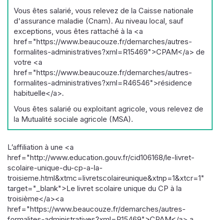
Vous êtes salarié, vous relevez de la Caisse nationale
d'assurance maladie (Cnam). Au niveau local, sauf
exceptions, vous êtes rattaché à la <a
href="https://www.beaucouze.fr/demarches/autres-
formalites-administratives?xml=R15469">CPAM</a> de
votre <a
href="https://www.beaucouze.fr/demarches/autres-
formalites-administratives?xml=R46546">résidence
habituelle</a>.
Vous êtes salarié ou exploitant agricole, vous relevez de
la Mutualité sociale agricole (MSA).
L’affiliation à une <a
href="http://www.education.gouv.fr/cid106168/le-livret-
scolaire-unique-du-cp-a-la-
troisieme.html&xtmc=livretscolaireunique&xtnp=1&xtcr=1"
target="_blank">Le livret scolaire unique du CP à la
troisième</a><a
href="https://www.beaucouze.fr/demarches/autres-
formalites-administratives?xml=R15469">CPAM</a> a