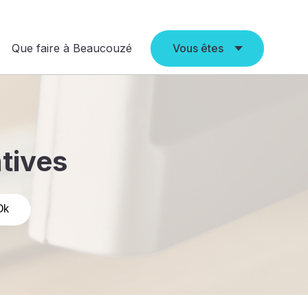
Que faire à Beaucouzé
Vous êtes
atives