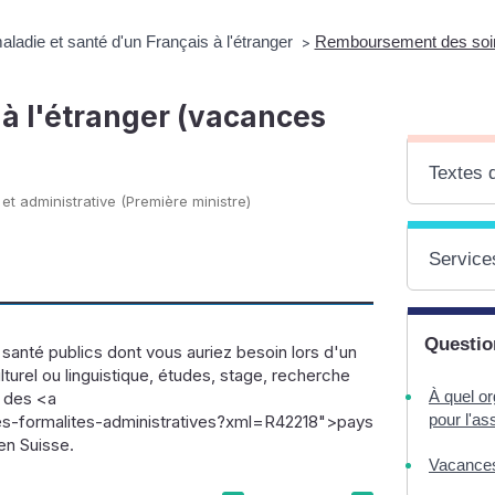
ladie et santé d'un Français à l'étranger
Remboursement des soins
>
à l'étranger (vacances
Textes 
 et administrative (Première ministre)
Services
Questio
anté publics dont vous auriez besoin lors d'un
urel ou linguistique, études, stage, recherche
À quel or
n des <a
pour l'a
s-formalites-administratives?xml=R42218">pays
n Suisse.
Vacances