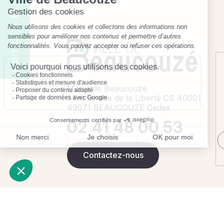
CONTACT
Mairie de Beaucouzé
1 Esplanade de la Liberté CS 40001
49071 BEAUCOUZE Cedex
02 41 48 00 53
Contactez-nous