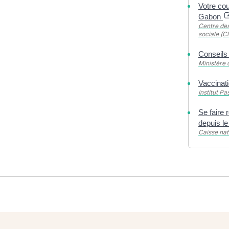
Votre co
Gabon
Centre des
sociale (Cl
Conseils
Ministère 
Vaccinat
Institut Pa
Se faire 
depuis l
Caisse na