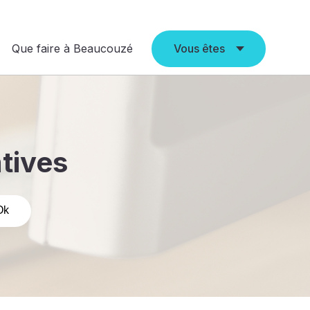
Que faire à Beaucouzé
Vous êtes
atives