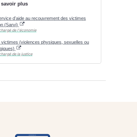
 savoir plus
service d'aide au recouvrement des victimes
ion (Sarvi)
chargé de l'économie
 victimes (violences physiques, sexuelles ou
giques)
chargé de la justice