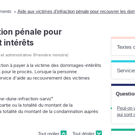
ements
Aide aux victimes d'infraction pénale pour recouvrer les do
>
tion pénale pour
 intérêts
Textes 
 et administrative (Première ministre)
ction à payer à la victime des dommages-intérêts
Services
s pour le procès. Lorsque la personne
Service d'aide au recouvrement des victimes
Questio
me-dune-infraction-sarvi/"
rtie ou la totalité du montant de la
Peut-on 
a totalité du montant de la condamnation auprès
qui sont 
Tout replier
Tout déplier