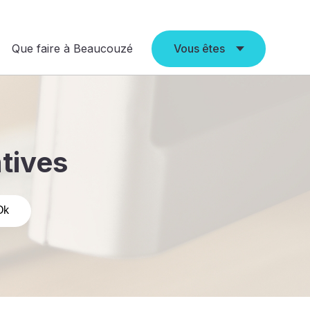
Que faire à Beaucouzé
Vous êtes
atives