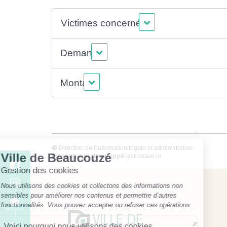
Victimes concernées
Demande
Montant
©
Direction de l'information légale et administrative
comarquage developpé par
baseo.io