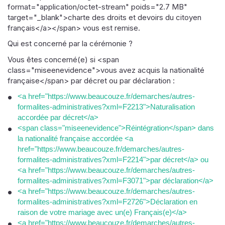
format="application/octet-stream" poids="2.7 MB"
target="_blank">charte des droits et devoirs du citoyen
français</a></span> vous est remise.
Qui est concerné par la cérémonie ?
Vous êtes concerné(e) si <span
class="miseenevidence">vous avez acquis la nationalité
française</span> par décret ou par déclaration :
<a href="https://www.beaucouze.fr/demarches/autres-
formalites-administratives?xml=F2213">Naturalisation
accordée par décret</a>
<span class="miseenevidence">Réintégration</span> dans
la nationalité française accordée <a
href="https://www.beaucouze.fr/demarches/autres-
formalites-administratives?xml=F2214">par décret</a> ou
<a href="https://www.beaucouze.fr/demarches/autres-
formalites-administratives?xml=F3071">par déclaration</a>
<a href="https://www.beaucouze.fr/demarches/autres-
formalites-administratives?xml=F2726">Déclaration en
raison de votre mariage avec un(e) Français(e)</a>
<a href="https://www.beaucouze.fr/demarches/autres-