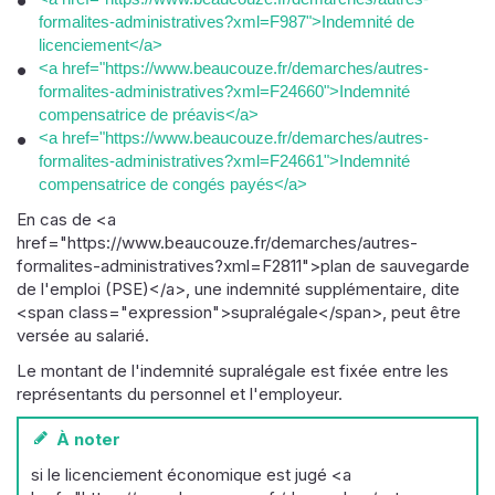
formalites-administratives?xml=F987">Indemnité de
licenciement</a>
<a href="https://www.beaucouze.fr/demarches/autres-
formalites-administratives?xml=F24660">Indemnité
compensatrice de préavis</a>
<a href="https://www.beaucouze.fr/demarches/autres-
formalites-administratives?xml=F24661">Indemnité
compensatrice de congés payés</a>
En cas de <a
href="https://www.beaucouze.fr/demarches/autres-
formalites-administratives?xml=F2811">plan de sauvegarde
de l'emploi (PSE)</a>, une indemnité supplémentaire, dite
<span class="expression">supralégale</span>, peut être
versée au salarié.
Le montant de l'indemnité supralégale est fixée entre les
représentants du personnel et l'employeur.
À noter
si le licenciement économique est jugé <a