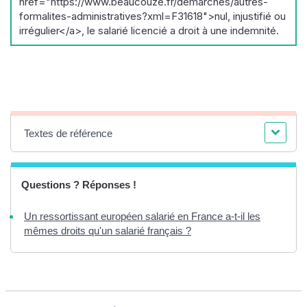
href="https://www.beaucouze.fr/demarches/autres-
formalites-administratives?xml=F31618">nul, injustifié ou
irrégulier</a>, le salarié licencié a droit à une indemnité.
Textes de référence
Questions ? Réponses !
Un ressortissant européen salarié en France a-t-il les
mêmes droits qu'un salarié français ?