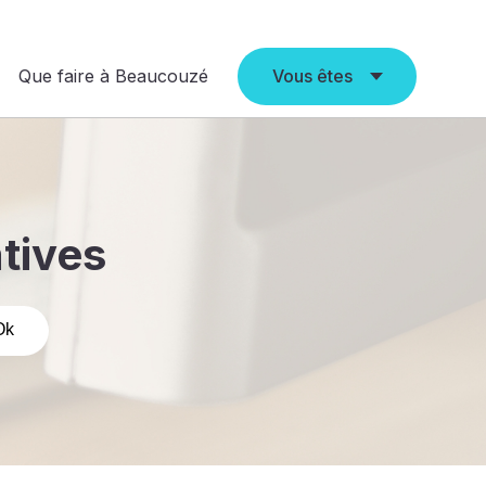
Que faire à Beaucouzé
Vous êtes
atives