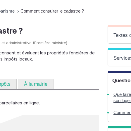
rbanisme
Comment consulter le cadastre ?
>
stre ?
Textes 
 et administrative (Première ministre)
ensent et évaluent les propriétés foncières de
Services
es impôts locaux.
Questio
mpôts
À la mairie
Que faire
son loge
rcellaires en ligne.
Comment 