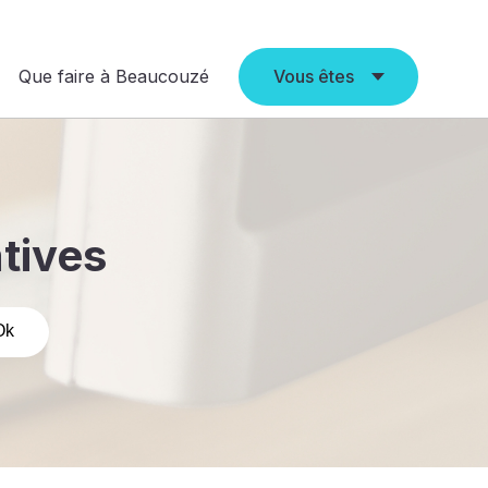
Que faire à Beaucouzé
Vous êtes
atives