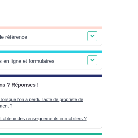
de référence
 en ligne et formulaires
ns ? Réponses !
 lorsque l'on a perdu l'acte de propriété de
ment ?
obtenir des renseignements immobiliers ?