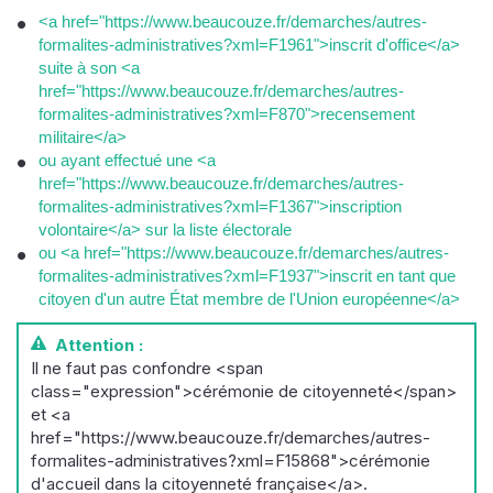
<a href="https://www.beaucouze.fr/demarches/autres-
formalites-administratives?xml=F1961">inscrit d'office</a>
suite à son <a
href="https://www.beaucouze.fr/demarches/autres-
formalites-administratives?xml=F870">recensement
militaire</a>
ou ayant effectué une <a
href="https://www.beaucouze.fr/demarches/autres-
formalites-administratives?xml=F1367">inscription
volontaire</a> sur la liste électorale
ou <a href="https://www.beaucouze.fr/demarches/autres-
formalites-administratives?xml=F1937">inscrit en tant que
citoyen d'un autre État membre de l'Union européenne</a>
Attention :
Il ne faut pas confondre <span
class="expression">cérémonie de citoyenneté</span>
et <a
href="https://www.beaucouze.fr/demarches/autres-
formalites-administratives?xml=F15868">cérémonie
d'accueil dans la citoyenneté française</a>.