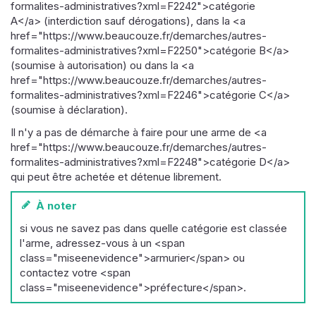
formalites-administratives?xml=F2242">catégorie
A</a> (interdiction sauf dérogations), dans la <a
href="https://www.beaucouze.fr/demarches/autres-
formalites-administratives?xml=F2250">catégorie B</a>
(soumise à autorisation) ou dans la <a
href="https://www.beaucouze.fr/demarches/autres-
formalites-administratives?xml=F2246">catégorie C</a>
(soumise à déclaration).
Il n'y a pas de démarche à faire pour une arme de <a
href="https://www.beaucouze.fr/demarches/autres-
formalites-administratives?xml=F2248">catégorie D</a>
qui peut être achetée et détenue librement.
À noter
si vous ne savez pas dans quelle catégorie est classée
l'arme, adressez-vous à un <span
class="miseenevidence">armurier</span> ou
contactez votre <span
class="miseenevidence">préfecture</span>.