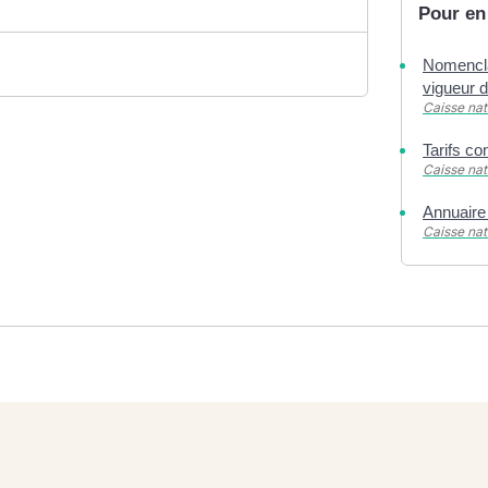
Pour en
Nomencla
vigueur 
Caisse na
Tarifs c
Caisse na
Annuaire 
Caisse na