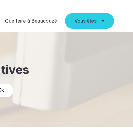
Que faire à Beaucouzé
Vous êtes
atives