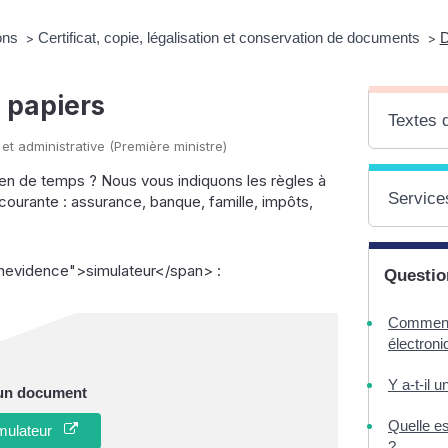
ions
Certificat, copie, légalisation et conservation de documents
D
>
>
 papiers
Textes 
 et administrative (Première ministre)
bien de temps ? Nous vous indiquons les règles à
Services
courante : assurance, banque, famille, impôts,
enevidence">simulateur</span> :
Questio
Comment 
électroni
Y a-t-il u
 un document
Quelle es
imulateur
?