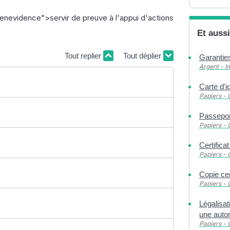
evidence">servir de preuve à l'appui d'actions
Et aussi
Tout replier
Tout déplier
Garantie
Argent - 
Carte d'i
Papiers - 
Passepor
Papiers - 
Certifica
Papiers - 
Copie cer
Papiers - 
Légalisat
une autor
Papiers - 