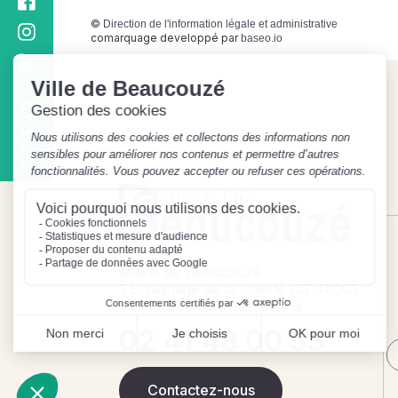
©
Direction de l'information légale et administrative
comarquage developpé par
baseo.io
CONTACT
Mairie de Beaucouzé
1 Esplanade de la Liberté CS 40001
49071 BEAUCOUZE Cedex
02 41 48 00 53
Contactez-nous