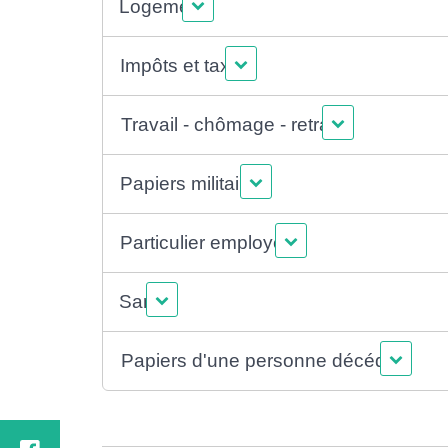
Logement
Impôts et taxes
Travail - chômage - retraite
Papiers militaires
Particulier employeur
Santé
Papiers d'une personne décédée