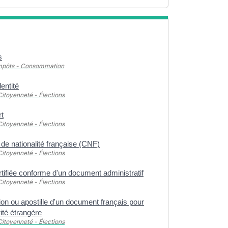
s
Impôts - Consommation
dentité
Citoyenneté - Élections
t
Citoyenneté - Élections
t de nationalité française (CNF)
Citoyenneté - Élections
tifiée conforme d'un document administratif
Citoyenneté - Élections
ion ou apostille d'un document français pour
ité étrangère
Citoyenneté - Élections