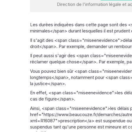
Direction de l'information légale et ad
Les durées indiquées dans cette page sont des
minimales</span> durant lesquelles il est prudent
Il s'agit des <span class="miseenevidence">délai
droit</span>. Par exemple, demander un rembou
Il peut aussi s'agir des <span class="miseenevid
réclamer quelque chose</span>. Par exemple, p
Vous pouvez bien sûr <span class="miseenevide
longtemps</span>, notamment pour <span class
la justice</span>.
En effet, <span class="miseenevidence">les déla
cas de figure</span>.
Ainsi, <span class="miseenevidence">les délais p
href="https://www.beaucouze.fr/demarches/autres
xml=R16087">prescription</a> est suspendue ou i
suspendus tant qu'une personne est mineure et co