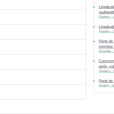
Légalisat
(authentif
Papiers - 
Légalisat
Papiers - 
Perte de 
membre d
Étranger -
Comment 
perte, vo
Papiers - 
Perte de 
Argent - 