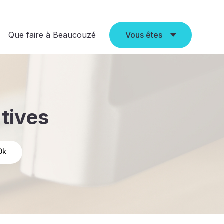
Que faire à Beaucouzé
Vous êtes
atives