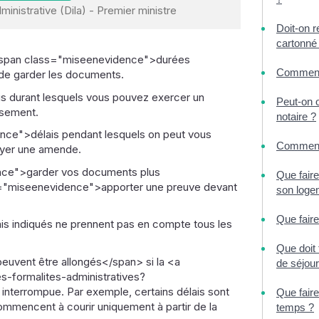
ministrative (Dila) - Premier ministre
Doit-on 
cartonné
 <span class="miseenevidence">durées
Comment 
 de garder les documents.
s durant lesquels vous pouvez exercer un
Peut-on o
rsement.
notaire ?
ence">délais pendant lesquels on peut vous
Comment 
ayer une amende.
nce">garder vos documents plus
Que faire
="miseenevidence">apporter une preuve devant
son loge
Que fair
is indiqués ne prennent pas en compte tous les
Que doit 
euvent être allongés</span> si la <a
de séjour
-formalites-administratives?
nterrompue. Par exemple, certains délais sont
Que faire
mmencent à courir uniquement à partir de la
temps ?