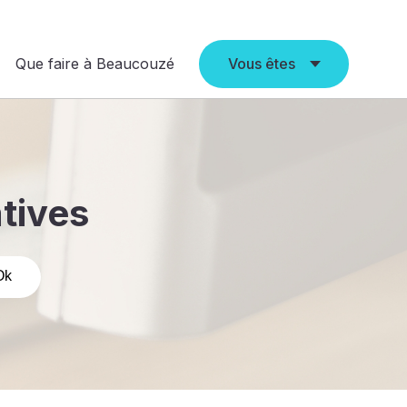
Que faire à Beaucouzé
Vous êtes
atives