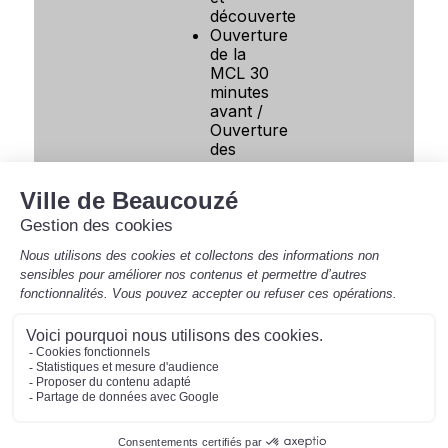
découverte
Ouverture
de la
MCL 30
minutes
avant /
Ouverture
des
portes
15
minutes
avant
Billetterie
individuelle
: à partir
du
8
septembre