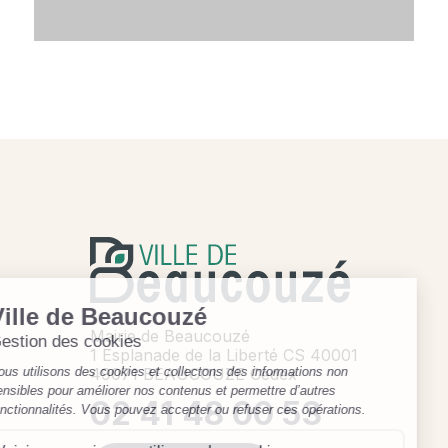
Mairie de Beaucouzé
1 Esplanade de la Liberté CS 40001
49071 BEAUCOUZE Cedex
02 41 48 00 53