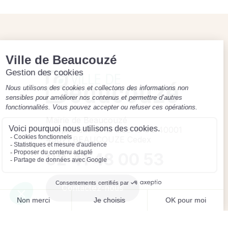
Mairie de Beaucouzé
1 Esplanade de la Liberté CS 40001
49071 BEAUCOUZE Cedex
02 41 48 00 53
Contactez-nous