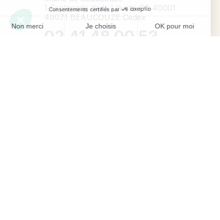
1 Esplanade de la Liberté CS 40001
49071 BEAUCOUZE Cedex
02 41 48 00 53
Contactez-nous
Horaires de la Mairie
Aujourd'hui
8 août 2026
Fermé - 9h-12h (état civil uniquement)