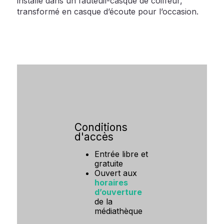
installé dans un fauteuil-casque de coiffeur,
transformé en casque d’écoute pour l’occasion.
Conditions
d'accès
Entrée libre et
gratuite
Ouvert aux
horaires
d’ouverture
de la
médiathèque