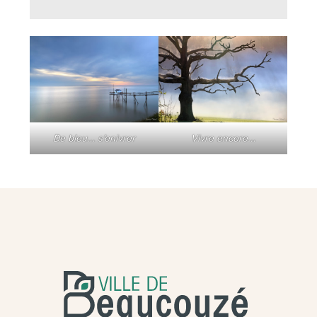
De bleu… s’enivrer
Vivre encore…